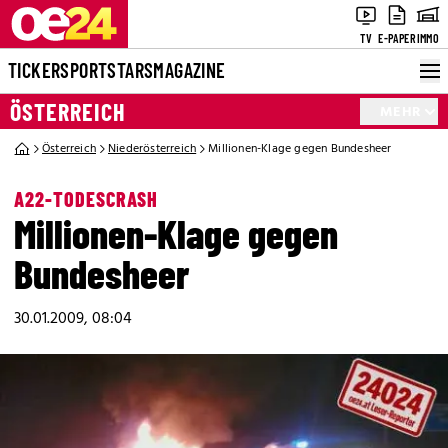
TV
E-PAPER
IMMO
TICKER
SPORT
STARS
MAGAZINE
ÖSTERREICH
MEHR
Österreich
Niederösterreich
Millionen-Klage gegen Bundesheer
A22-TODESCRASH
Millionen-Klage gegen
Bundesheer
30.01.2009, 08:04