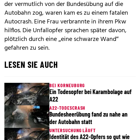
der vermutlich von der Bundesübung auf die
Autobahn zog, waren kam es zu einem fatalen
Autocrash. Eine Frau verbrannte in ihrem Pkw
hilflos. Die Unfallopfer sprachen später davon,
plötzlich durch ­eine „eine schwarze Wand“
gefahren zu sein.
LESEN SIE AUCH
BEI KORNEUBURG
Ein Todesopfer bei Karambolage auf
A22
A22-TODESCRASH
Bundesheerübung fand zu nahe an
der Autobahn statt
UNTERSUCHUNG LÄUFT
Identität des A22-Opfers so gut wie