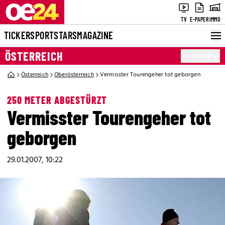
TV
E-PAPER
IMMO
TICKER
SPORT
STARS
MAGAZINE
ÖSTERREICH
MEHR
Österreich
Oberösterreich
Vermisster Tourengeher tot geborgen
250 METER ABGESTÜRZT
Vermisster Tourengeher tot
geborgen
29.01.2007, 10:22