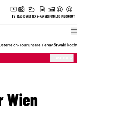
TV
RADIO
WETTER
E-PAPER
IMMO
LOGIN
LOGOUT
Österreich-Tour
Unsere Tiere
Mörwald kocht
Stark in den Tag
Best of Vienna
MEHR
r Wien