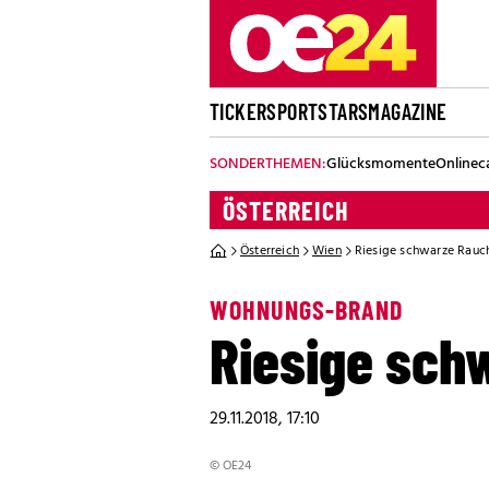
TICKER
SPORT
STARS
MAGAZINE
SONDERTHEMEN:
Glücksmomente
Onlinec
ÖSTERREICH
Österreich
Wien
Riesige schwarze Rauc
WOHNUNGS-BRAND
Riesige sch
29.11.2018, 17:10
© OE24