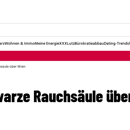
ars
Wohnen & Immo
Meine Energie
XXXLutz
Bürokratieabbau
Dating-Trends
hsäule über Wien
warze Rauchsäule übe