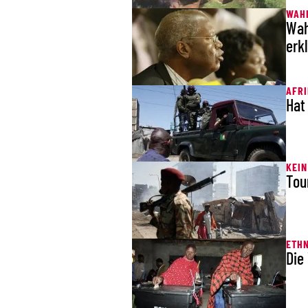
WAHL
Wah
erk
AFR
Hat
KEIN
Tou
ETH
Die