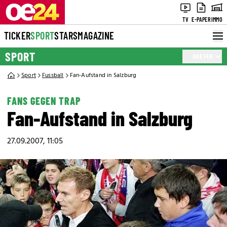
TV
E-PAPER
IMMO
TICKER
SPORT
STARS
MAGAZINE
SPORT
MEHR
Sport
Fussball
Fan-Aufstand in Salzburg
FANS GEGEN TRAP
Fan-Aufstand in Salzburg
27.09.2007, 11:05