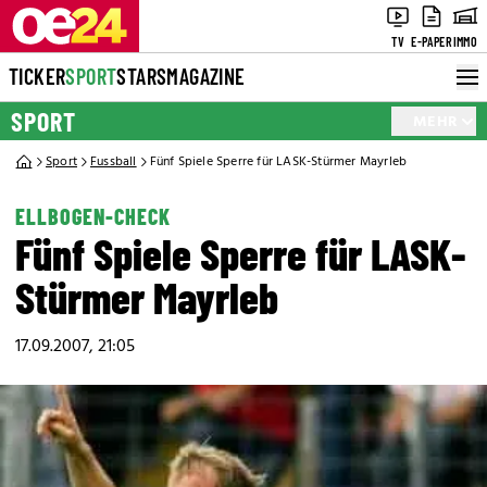
TV
E-PAPER
IMMO
TICKER
SPORT
STARS
MAGAZINE
SPORT
MEHR
Sport
Fussball
Fünf Spiele Sperre für LASK-Stürmer Mayrleb
ELLBOGEN-CHECK
Fünf Spiele Sperre für LASK-
Stürmer Mayrleb
17.09.2007, 21:05