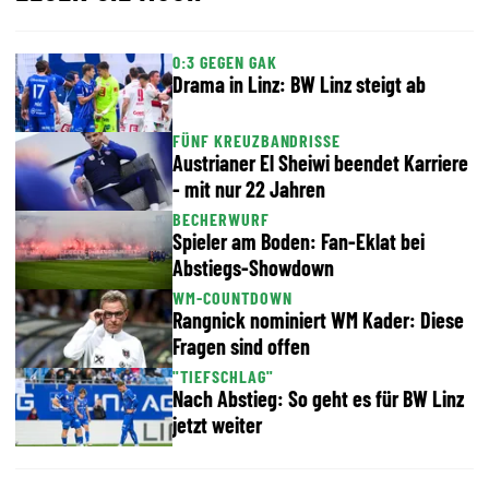
0:3 GEGEN GAK
Drama in Linz: BW Linz steigt ab
FÜNF KREUZBANDRISSE
Austrianer El Sheiwi beendet Karriere
- mit nur 22 Jahren
BECHERWURF
Spieler am Boden: Fan-Eklat bei
Abstiegs-Showdown
WM-COUNTDOWN
Rangnick nominiert WM Kader: Diese
Fragen sind offen
"TIEFSCHLAG"
Nach Abstieg: So geht es für BW Linz
jetzt weiter