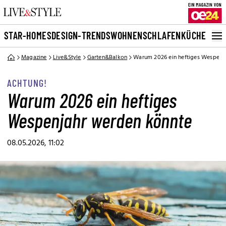
STAR-HOMES
DESIGN-TRENDS
WOHNEN
SCHLAFEN
KÜCHE
BAD
G
Magazine
Live&Style
Garten&Balkon
Warum 2026 ein heftiges Wespenj
ACHTUNG!
Warum 2026 ein heftiges
Wespenjahr werden könnte
08.05.2026, 11:02