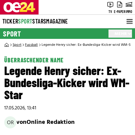
TV
E-PAPER
IMMO
TICKER
SPORT
STARS
MAGAZINE
SPORT
MEHR
Sport
Fussball
Legende Henry sicher: Ex-Bundesliga-Kicker wird WM-Star
ÜBERRASCHENDER NAME
Legende Henry sicher: Ex-
Bundesliga-Kicker wird WM-
Star
17.05.2026, 13:41
von
Online Redaktion
OR