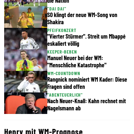
die Nation
"DAI DAI"
SO klingt der neue WM-Song von
Shakira
PFEIFKONZERT
"Vierter Stürmer". Streit um Mbappé
eskaliert völlig
KEEPER-BEBEN
Manuel Neuer bei der WM:
"Menschliche Katastrophe"
WM-COUNTDOWN
Rangnick nominiert WM Kader: Diese
Fragen sind offen
"ABENTEUERLICH"
Nach Neuer-Knall: Kahn rechnet mit
Nagelsmann ab
Henry mit WM-Prognose