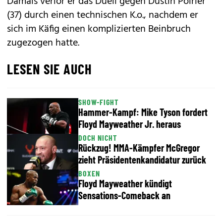
Damals verlor er das Duell gegen Dustin Poirier
(37) durch einen technischen K.o., nachdem er
sich im Käfig einen komplizierten Beinbruch
zugezogen hatte.
LESEN SIE AUCH
SHOW-FIGHT
Hammer-Kampf: Mike Tyson fordert
Floyd Mayweather Jr. heraus
DOCH NICHT
Rückzug! MMA-Kämpfer McGregor
zieht Präsidentenkandidatur zurück
BOXEN
Floyd Mayweather kündigt
Sensations-Comeback an