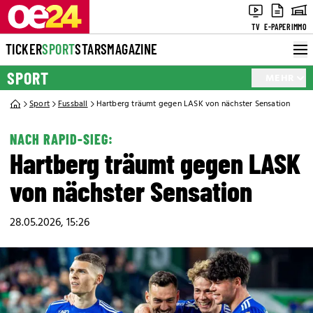
TV
E-PAPER
IMMO
TICKER
SPORT
STARS
MAGAZINE
SPORT
MEHR
Sport
Fussball
Hartberg träumt gegen LASK von nächster Sensation
NACH RAPID-SIEG:
Hartberg träumt gegen LASK
von nächster Sensation
28.05.2026, 15:26