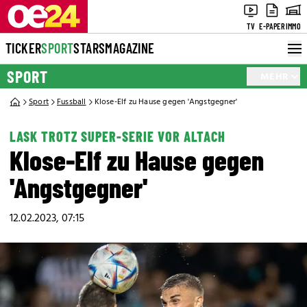
TV
E-PAPER
IMMO
TICKER
SPORT
STARS
MAGAZINE
SPORT
MEHR
Sport
Fussball
Klose-Elf zu Hause gegen 'Angstgegner'
LASK TROTZ SUPER-SERIE VOR ALTACH
Klose-Elf zu Hause gegen
'Angstgegner'
12.02.2023, 07:15