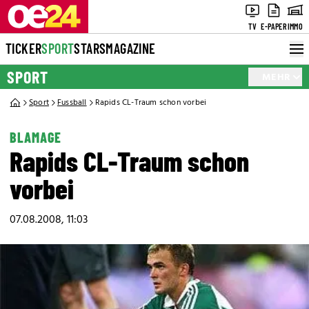
TV
E-PAPER
IMMO
TICKER
SPORT
STARS
MAGAZINE
SPORT
MEHR
Sport
Fussball
Rapids CL-Traum schon vorbei
BLAMAGE
Rapids CL-Traum schon
vorbei
07.08.2008, 11:03