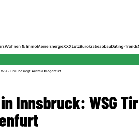
ars
Wohnen & Immo
Meine Energie
XXXLutz
Bürokratieabbau
Dating-Trends
: WSG Tirol besiegt Austria Klagenfurt
 in Innsbruck: WSG Tir
enfurt