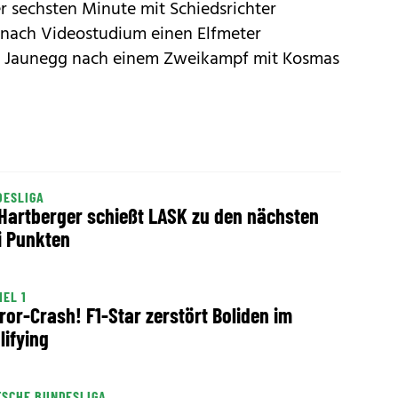
r sechsten Minute mit Schiedsrichter
r nach Videostudium einen Elfmeter
d Jaunegg nach einem Zweikampf mit Kosmas
DESLIGA
Hartberger schießt LASK zu den nächsten
i Punkten
EL 1
ror-Crash! F1-Star zerstört Boliden im
lifying
TSCHE BUNDESLIGA