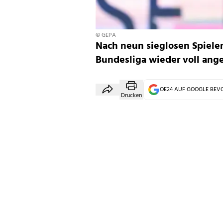
© GEPA
Nach neun sieglosen Spielen
Bundesliga wieder voll ang
OE24 AUF GOOGLE BE
Drucken