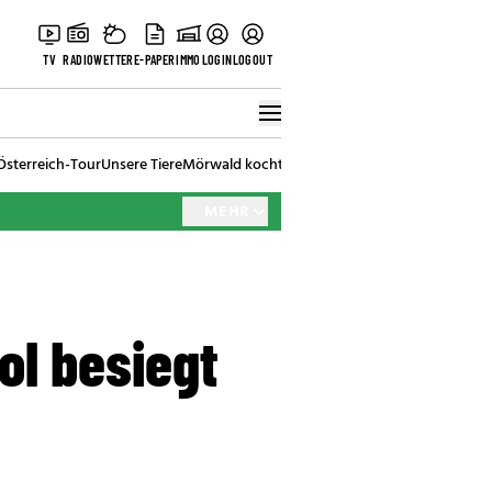
TV
RADIO
WETTER
E-PAPER
IMMO
LOGIN
LOGOUT
Österreich-Tour
Unsere Tiere
Mörwald kocht
Stark in den Tag
Best of Vienna
MEHR
ol besiegt