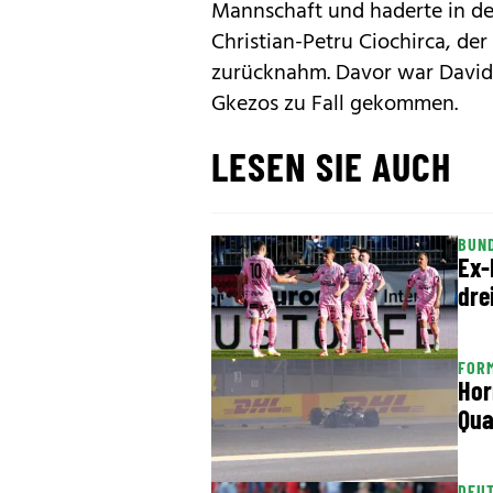
Mannschaft und haderte in de
Christian-Petru Ciochirca, de
zurücknahm. Davor war Davi
Gkezos zu Fall gekommen.
LESEN SIE AUCH
BUN
Ex-
dre
FORM
Hor
Qua
DEU