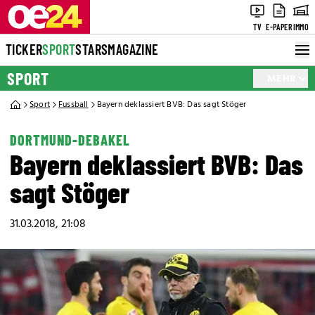
TV
E-PAPER
IMMO
TICKER
SPORT
STARS
MAGAZINE
SPORT
MEHR
Sport
Fussball
Bayern deklassiert BVB: Das sagt Stöger
DORTMUND-DEBAKEL
Bayern deklassiert BVB: Das
sagt Stöger
31.03.2018, 21:08