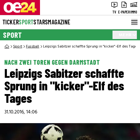
TV
E-PAPER
IMMO
TICKER
SPORT
STARS
MAGAZINE
SPORT
MEHR
Sport
Fussball
Leipzigs Sabitzer schaffte Sprung in "kicker"-Elf des Tages
NACH ZWEI TOREN GEGEN DARMSTADT
Leipzigs Sabitzer schaffte
Sprung in "kicker"-Elf des
Tages
31.10.2016, 14:06