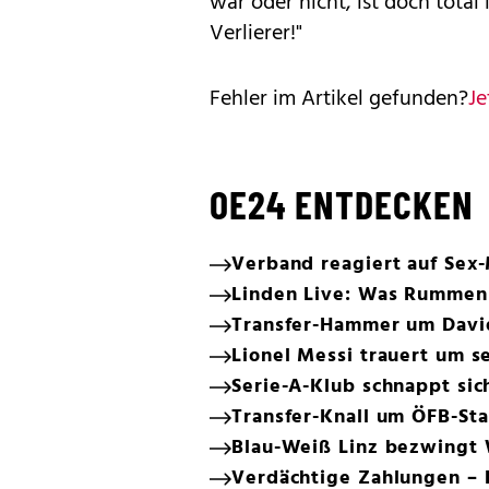
war oder nicht, ist doch total
Verlierer!"
Fehler im Artikel gefunden?
Je
OE24 ENTDECKEN
Verband reagiert auf Sex
Linden Live: Was Rummeni
Transfer-Hammer um David
Lionel Messi trauert um s
Serie-A-Klub schnappt si
Transfer-Knall um ÖFB-St
Blau-Weiß Linz bezwingt 
Verdächtige Zahlungen – 