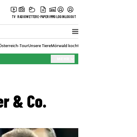
TV
RADIO
WETTER
E-PAPER
IMMO
LOGIN
LOGOUT
Österreich-Tour
Unsere Tiere
Mörwald kocht
Stark in den Tag
Best of Vienna
MEHR
er & Co.