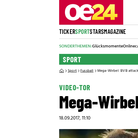
TICKER
SPORT
STARS
MAGAZINE
SONDERTHEMEN:
Glücksmomente
Onlinec
SPORT
Sport
Fussball
Mega-Wirbel: BVB attack
VIDEO-TOR
Mega-Wirbel
18.09.2017, 11:10