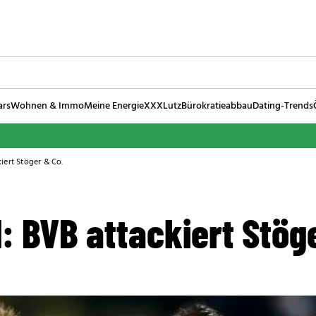
ars
Wohnen & Immo
Meine Energie
XXXLutz
Bürokratieabbau
Dating-Trends
iert Stöger & Co.
: BVB attackiert Stög