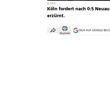
© APA
Köln fordert nach 0:5 Neua
erzürnt.
OE24 AUF GOOGLE BE
Drucken