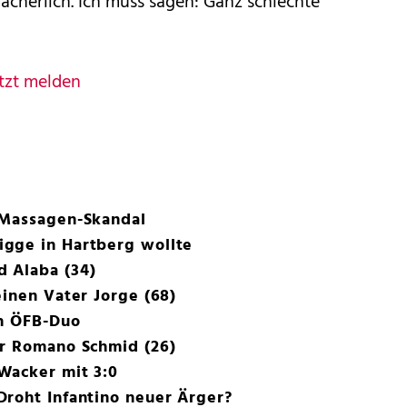
 lächerlich. Ich muss sagen: Ganz schlechte
tzt melden
-Massagen-Skandal
gge in Hartberg wollte
 Alaba (34)
einen Vater Jorge (68)
ch ÖFB-Duo
ar Romano Schmid (26)
Wacker mit 3:0
Droht Infantino neuer Ärger?