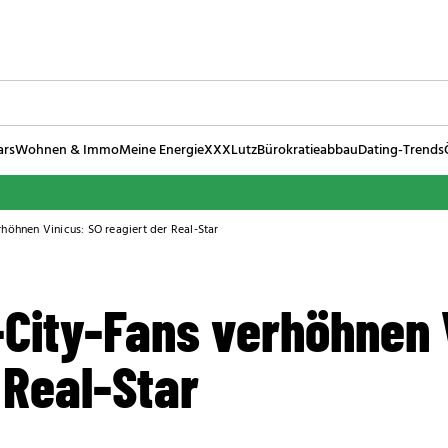
ars
Wohnen & Immo
Meine Energie
XXXLutz
Bürokratieabbau
Dating-Trends
höhnen Vinicus: SO reagiert der Real-Star
City-Fans verhöhnen 
 Real-Star