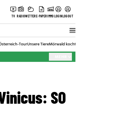
TV
RADIO
WETTER
E-PAPER
IMMO
LOGIN
LOGOUT
Österreich-Tour
Unsere Tiere
Mörwald kocht
Stark in den Tag
Best of Vienna
MEHR
Vinicus: SO