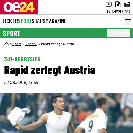
TV
E-PAPER
IMMO
TICKER
SPORT
STARS
MAGAZINE
SPORT
MEHR
Sport
Fussball
Rapid zerlegt Austria
3:0-DERBYSIEG
Rapid zerlegt Austria
22.08.2008, 13:55