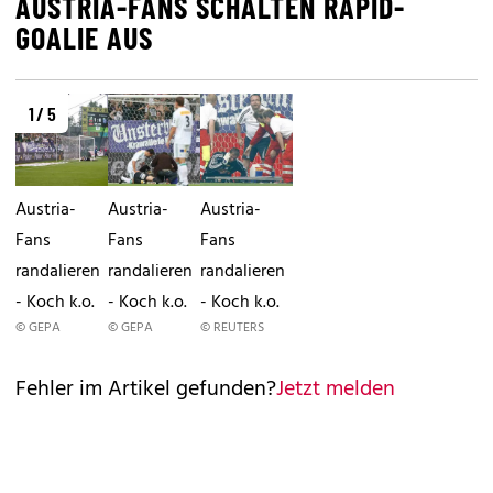
AUSTRIA-FANS SCHALTEN RAPID-
GOALIE AUS
1 / 5
Austria-
Austria-
Austria-
Fans
Fans
Fans
randalieren
randalieren
randalieren
- Koch k.o.
- Koch k.o.
- Koch k.o.
© GEPA
© GEPA
© REUTERS
Fehler im Artikel gefunden?
Jetzt melden