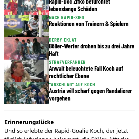
Rapid-Doc Zifko befürchtet
lebenslange Schäden
NACH RAPID-SIEG
Reaktionen von Trainern & Spielern
DERBY-EKLAT
Böller-Werfer drohen bis zu drei Jahre
Haft
STRAFVERFAHREN
Anwalt beleuchtete Fall Koch auf
rechtlicher Ebene
"ANSCHLAG" AUF KOCH
Austria will scharf gegen Randalierer
vorgehen
Erinnerungslücke
Und so erlebte der Rapid-Goalie Koch, der jetzt