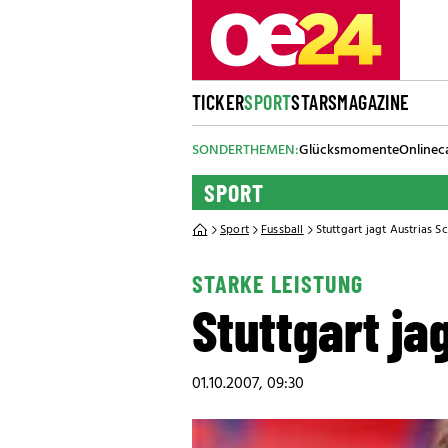
TICKER
SPORT
STARS
MAGAZINE
SONDERTHEMEN:
Glücksmomente
Onlinec
SPORT
Sport
Fussball
Stuttgart jagt Austrias S
STARKE LEISTUNG
Stuttgart ja
01.10.2007, 09:30