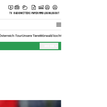
TV
RADIO
WETTER
E-PAPER
IMMO
LOGIN
LOGOUT
Österreich-Tour
Unsere Tiere
Mörwald kocht
Stark in den Tag
Best of Vienna
MEHR