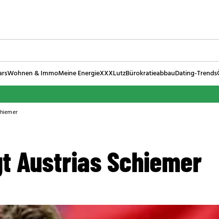
ars
Wohnen & Immo
Meine Energie
XXXLutz
Bürokratieabbau
Dating-Trends
chiemer
gt Austrias Schiemer