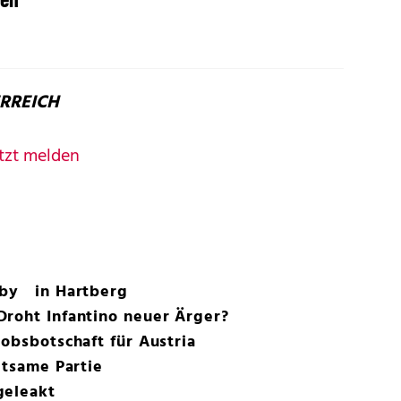
ERREICH
tzt melden
rby in Hartberg
Droht Infantino neuer Ärger?
iobsbotschaft für Austria
ltsame Partie
geleakt