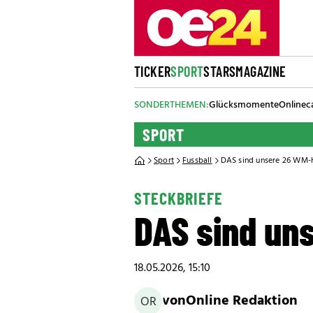
TICKER
SPORT
STARS
MAGAZINE
SONDERTHEMEN:
Glücksmomente
Onlinec
SPORT
Sport
Fussball
DAS sind unsere 26 WM-
STECKBRIEFE
DAS sind un
18.05.2026, 15:10
von
Online Redaktion
OR