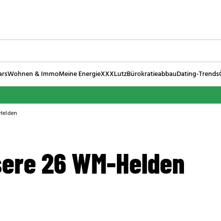
ars
Wohnen & Immo
Meine Energie
XXXLutz
Bürokratieabbau
Dating-Trends
Helden
sere 26 WM-Helden