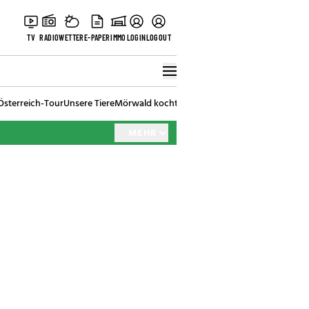
TV
RADIO
WETTER
E-PAPER
IMMO
LOGIN
LOGOUT
Österreich-Tour
Unsere Tiere
Mörwald kocht
Stark in den Tag
Best of Vienna
MEHR