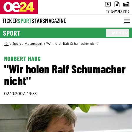
TV
E-PAPER
IMMO
TICKER
SPORT
STARS
MAGAZINE
SPORT
MEHR
Sport
Motorsport
"Wir holen Ralf Schumacher nicht"
NORBERT HAUG
"Wir holen Ralf Schumacher
nicht"
02.10.2007, 14:33