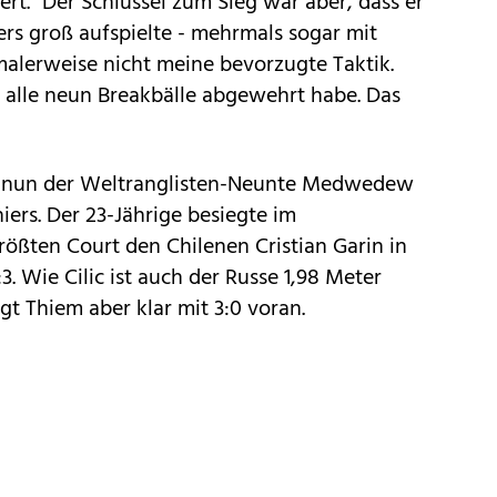
iert." Der Schlüssel zum Sieg war aber, dass er
rs groß aufspielte - mehrmals sogar mit
rmalerweise nicht meine bevorzugte Taktik.
ch alle neun Breakbälle abgewehrt habe. Das
t nun der Weltranglisten-Neunte Medwedew
ers. Der 23-Jährige besiegte im
ößten Court den Chilenen Cristian Garin in
3. Wie Cilic ist auch der Russe 1,98 Meter
egt Thiem aber klar mit 3:0 voran.