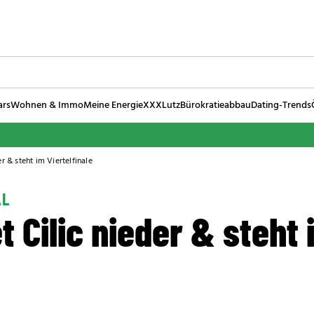
ars
Wohnen & Immo
Meine Energie
XXXLutz
Bürokratieabbau
Dating-Trends
er & steht im Viertelfinale
AL
t Cilic nieder & steht 