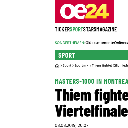
TICKER
SPORT
STARS
MAGAZINE
SONDERTHEMEN:
Glücksmomente
Onlinec
SPORT
Sport
Sportmix
Thiem fightet Cilic nied
MASTERS-1000 IN MONTRE
Thiem fighte
Viertelfinale
08.08.2019, 20:07