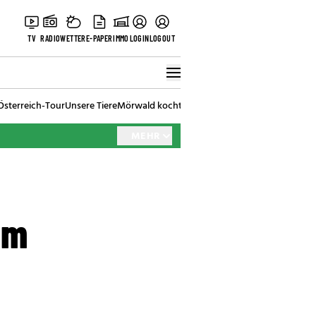
TV
RADIO
WETTER
E-PAPER
IMMO
LOGIN
LOGOUT
Österreich-Tour
Unsere Tiere
Mörwald kocht
Stark in den Tag
Best of Vienna
MEHR
im