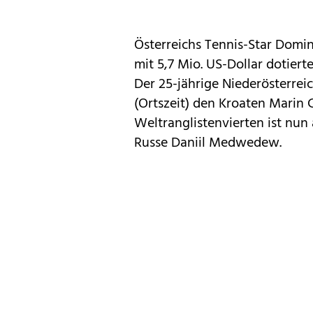
Österreichs Tennis-Star Domini
mit 5,7 Mio. US-Dollar dotier
Der 25-jährige Niederösterre
(Ortszeit) den Kroaten Marin C
Weltranglistenvierten ist nun
Russe Daniil Medwedew.