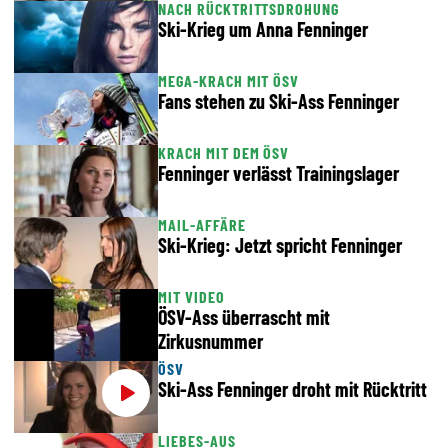
NACH RÜCKTRITTSDROHUNG
Ski-Krieg um Anna Fenninger
MEGA-KRACH MIT ÖSV
Fans stehen zu Ski-Ass Fenninger
KRACH MIT DEM ÖSV
Fenninger verlässt Trainingslager
MAIL-AFFÄRE
Ski-Krieg: Jetzt spricht Fenninger
MIT VIDEO
ÖSV-Ass überrascht mit
Zirkusnummer
ÖSV
Ski-Ass Fenninger droht mit Rücktritt
LIEBES-AUS