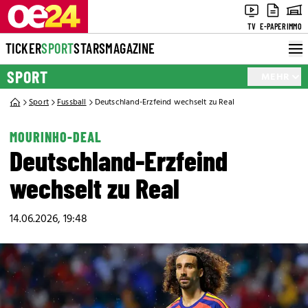
TV
E-PAPER
IMMO
TICKER
SPORT
STARS
MAGAZINE
SPORT
MEHR
Sport
Fussball
Deutschland-Erzfeind wechselt zu Real
MOURINHO-DEAL
Deutschland-Erzfeind
wechselt zu Real
14.06.2026, 19:48