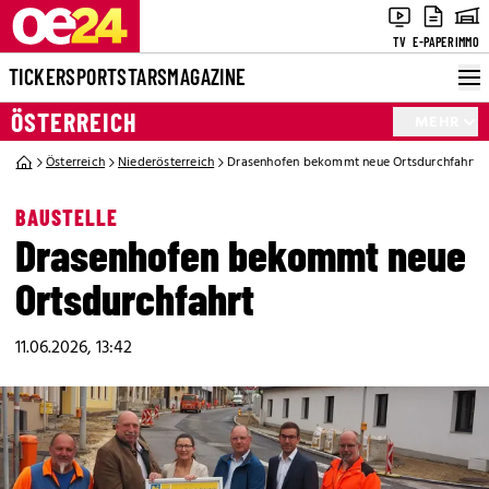
TV
E-PAPER
IMMO
TICKER
SPORT
STARS
MAGAZINE
ÖSTERREICH
MEHR
Österreich
Niederösterreich
Drasenhofen bekommt neue Ortsdurchfahrt
BAUSTELLE
Drasenhofen bekommt neue
Ortsdurchfahrt
11.06.2026, 13:42