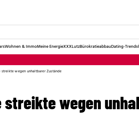
ars
Wohnen & Immo
Meine Energie
XXXLutz
Bürokratieabbau
Dating-Trends
 streikte wegen unhaltbarer Zustände
 streikte wegen unha