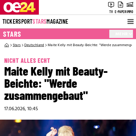
TV
E-PAPER
IMMO
TICKER
SPORT
STARS
MAGAZINE
STARS
MEHR
Stars
Deutschland
Maite Kelly mit Beauty-Beichte: "Werde zusammengeb
NICHT ALLES ECHT
Maite Kelly mit Beauty-
Beichte: "Werde
zusammengebaut"
17.06.2026, 10:45