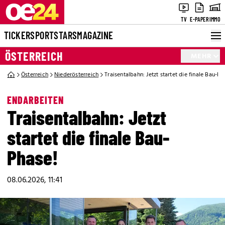
TV
E-PAPER
IMMO
TICKER
SPORT
STARS
MAGAZINE
ÖSTERREICH
MEHR
Österreich
Niederösterreich
Traisentalbahn: Jetzt startet die finale Bau-Ph
ENDARBEITEN
Traisentalbahn: Jetzt
startet die finale Bau-
Phase!
08.06.2026, 11:41