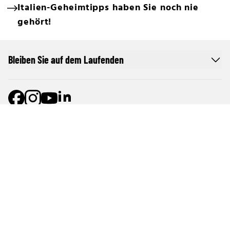
Italien-Geheimtipps haben Sie noch nie
gehört!
Bleiben Sie auf dem Laufenden
Online Netzwerk oe24
Allgemeine Nutzungsbedingungen
Datenschutzerklärung
Cookie-Liste
Cookie-Einstellungen und Widerruf
Werben im oe24-Netzwerk
Werben auf oe24TV