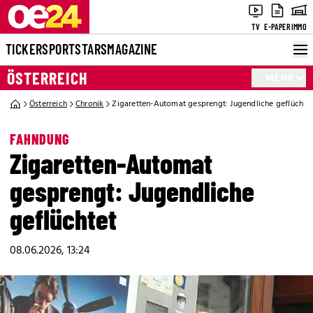
TV
E-PAPER
IMMO
TICKER
SPORT
STARS
MAGAZINE
ÖSTERREICH
MEHR
Österreich
Chronik
Zigaretten-Automat gesprengt: Jugendliche geflüchte
FAHNDUNG
Zigaretten-Automat
gesprengt: Jugendliche
geflüchtet
08.06.2026, 13:24