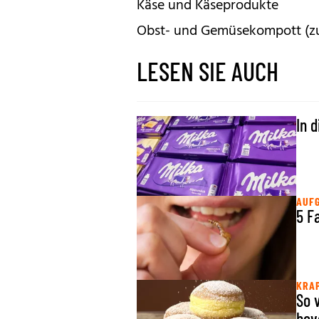
Käse und Käseprodukte
Obst- und Gemüsekompott (z
LESEN SIE AUCH
In 
AUFG
5 F
KRAP
So 
bev