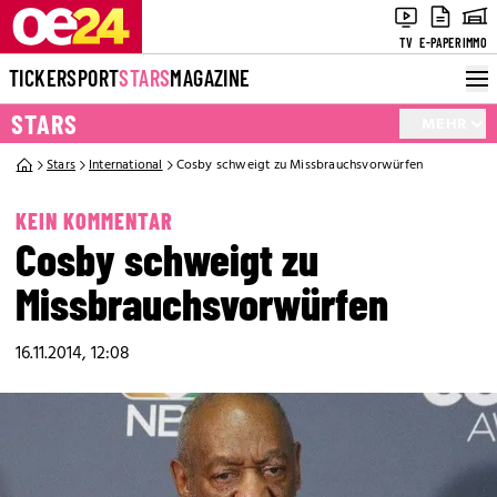
TV
E-PAPER
IMMO
TICKER
SPORT
STARS
MAGAZINE
STARS
MEHR
Stars
International
Cosby schweigt zu Missbrauchsvorwürfen
KEIN KOMMENTAR
Cosby schweigt zu
Missbrauchsvorwürfen
16.11.2014, 12:08