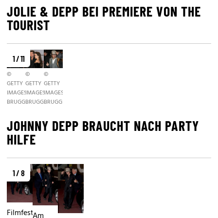
JOLIE & DEPP BEI PREMIERE VON THE
TOURIST
1 / 11
©
©
©
GETTY
GETTY
GETTY
IMAGES/WIREIMAGE.COM/ANITA
IMAGES/WIREIMAGE.COM/ANITA
IMAGES/WIREIMAGE.COM/ANITA
BRUGGE
BRUGGE
BRUGGE
JOHNNY DEPP BRAUCHT NACH PARTY
HILFE
1 / 8
Filmfestspiele
Am