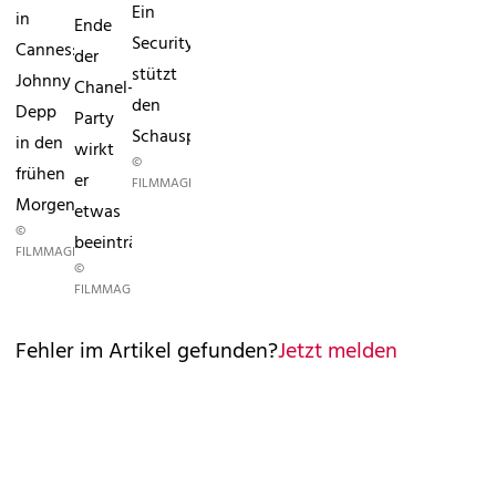
Ein
in
Ende
Security
Cannes:
der
stützt
Johnny
Chanel-
den
Depp
Party
Schauspieler.
in den
wirkt
©
frühen
er
FILMMAGIC.COM/GETTY
Morgenstunden.
etwas
©
beeinträchtigt.
FILMMAGIC.COM/GETTY
©
FILMMAGIC.COM/GETTY
Fehler im Artikel gefunden?
Jetzt melden