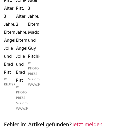
Pitt.
Jolie-
Alter:
Alter:
Pitt.
3
3
Alter:
Jahre.
Jahre.
2
Eltern:
Eltern:
Jahre.
Madonna
Angelina
Eltern:
und
Jolie
Angelina
Guy
und
Jolie
Ritchie
©
Brad
und
PHOTO
Pitt
Brad
PRESS
©
SERVICE,
Pitt
REUTERS
WWW.PHOTOPRESS.AT
©
PHOTO
PRESS
SERVICE,
WWW.PHOTOPRESS.AT
Fehler im Artikel gefunden?
Jetzt melden