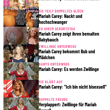
SIE TEILT DOPPELTES GLÜCK
Mariah Carey: Nackt und
hochschwanger
ZU IHREM GEBURTSTAG
Mariah Carey zeigt ihren bemalten
Babybauch
ZWILLINGE UNTERWEGS
Mariah Carey bekommt Bub und
Mädchen
BABYS UNTERWEGS
Mariah Carey: Es werden Zwillinge
SIE KLÄRT AUF
Mariah Carey: "Ich bin nicht bisexuell"
DOPPELTE FREUDE
Verplappert: Zwillinge für Mariah