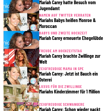
Mariah Carey hatte Besuch vom
Jugendamt
NAMEN AUF TWITTER VERRATEN
Mariahs Babys heißen Monroe &
Moroccan
BABYS UND ZWEITE HOCHZEIT
Mariah Carey erneuerte Ehegelübde
FREUDE AM HOCHZEITSTAG
Mariah Carey brachte Zwillinge zur
Welt
ZEIGFREUDIGE MAMA IN SPE
Mariah Carey: Jetzt ist Bauch ein
Osterei
LUXUS FÜR DIE ZWILLINGE
Mariahs Kinderzimmer für 1 Million
ZEIGFREUDIGE SCHWANGERE
Mariah Carey: Schon wieder nackt