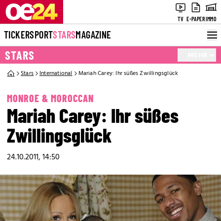
TV
E-PAPER
IMMO
TICKER
SPORT
STARS
MAGAZINE
STARS
MEHR
Stars
International
Mariah Carey: Ihr süßes Zwillingsglück
MONROE & MOROCCAN
Mariah Carey: Ihr süßes
Zwillingsglück
24.10.2011, 14:50