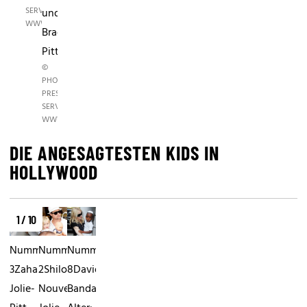
SERVICE,
und
WWW.PHOTOPRESS.AT
Brad
Pitt.
©
PHOTO
PRESS
SERVICE,
WWW.PHOTOPRESS.AT
DIE ANGESAGTESTEN KIDS IN
HOLLYWOOD
1 / 10
Nummer
Nummer
Nummer
3Zahara
2Shiloh
8David
Jolie-
Nouvel
Banda.