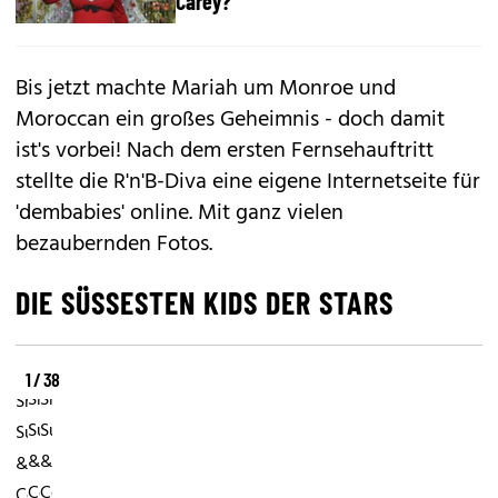
Carey?
Bis jetzt machte Mariah um Monroe und
Moroccan ein großes Geheimnis - doch damit
ist's vorbei! Nach dem ersten Fernsehauftritt
stellte die R'n'B-Diva eine eigene Internetseite für
'
dembabies'
online. Mit ganz vielen
bezaubernden Fotos.
DIE SÜSSESTEN KIDS DER STARS
1 / 38
Shiloh,
Shiloh,
Shiloh,
Suri
Suri
Suri
&
&
&
Co:
Co:
Co: