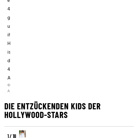
einem
4.
geboren
und
ihr
Hochzeitstag
ist
der
4.
April.
©
AP
DIE ENTZÜCKENDEN KIDS DER
HOLLYWOOD-STARS
1 / 18