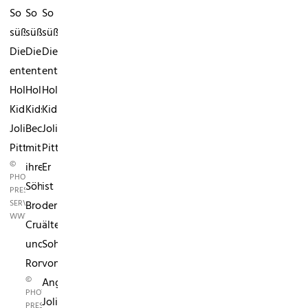
So
So
So
süß!
süß!
süß!
Die
Die
Die
entzückendsten
entzückendsten
entzückendsten
Hollywood-
Hollywood-
Hollywood-
KidsMaddox
KidsVictoria
KidsMaddox
Jolie-
Beckham
Jolie-
Pitt
mit
Pitt:
©
ihren
Er
PHOTO
Söhnen
ist
PRESS
SERVICE,
Brooklyn,
der
WWW.PHOTOPRESS.AT
Cruz
älteste
und
Sohn
Romeo.
von
©
Angelina
PHOTO
Jolie
PRESS