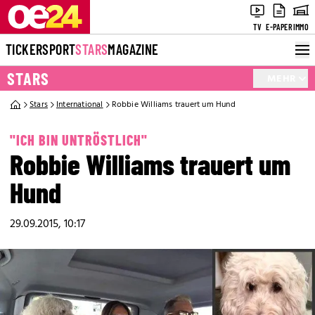
TV
E-PAPER
IMMO
TICKER
SPORT
STARS
MAGAZINE
STARS
MEHR
Stars
International
Robbie Williams trauert um Hund
"ICH BIN UNTRÖSTLICH"
Robbie Williams trauert um
Hund
29.09.2015, 10:17