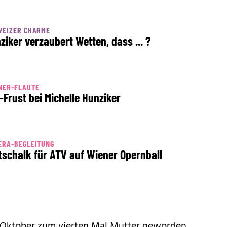
WEIZER CHARME
ziker verzaubert Wetten, dass ... ?
NER-FLAUTE
-Frust bei Michelle Hunziker
ERA-BEGLEITUNG
tschalk für ATV auf Wiener Opernball
m Oktober
zum vierten Mal Mutter geworden