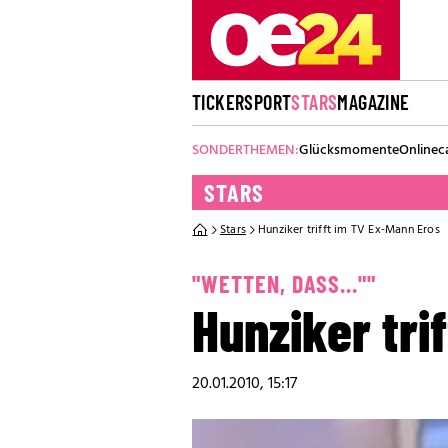
TICKER
SPORT
STARS
MAGAZINE
SONDERTHEMEN:
Glücksmomente
Onlinec
STARS
Stars
Hunziker trifft im TV Ex-Mann Eros
"WETTEN, DASS...""
Hunziker tri
20.01.2010, 15:17