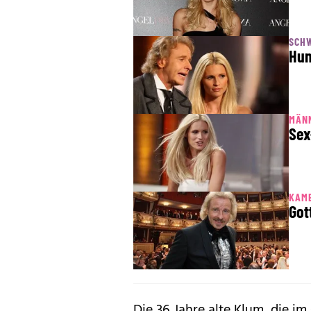
SCH
Hun
MÄN
Sex
KAM
Got
Die 36 Jahre alte Klum, die i