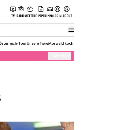
TV
RADIO
WETTER
E-PAPER
IMMO
LOGIN
LOGOUT
Österreich-Tour
Unsere Tiere
Mörwald kocht
Stark in den Tag
Best of Vienna
MEHR
s