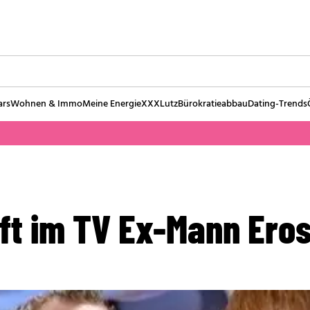
ars
Wohnen & Immo
Meine Energie
XXXLutz
Bürokratieabbau
Dating-Trends
fft im TV Ex-Mann Ero