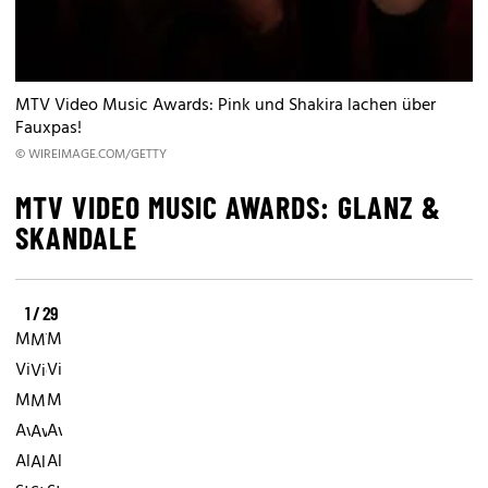
MTV Video Music Awards: Pink und Shakira lachen über
Fauxpas!
© WIREIMAGE.COM/GETTY
MTV VIDEO MUSIC AWARDS: GLANZ &
SKANDALE
1 / 29
MTV
MTV
MTV
Video
Video
Video
Music
Music
Music
Awards:
Awards:
Awards:
Alle
Alle
Alle