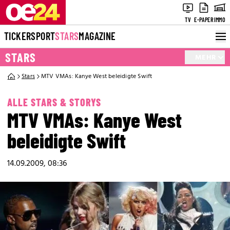
TV
E-PAPER
IMMO
TICKER
SPORT
STARS
MAGAZINE
STARS
MEHR
Stars
MTV VMAs: Kanye West beleidigte Swift
ALLE STARS & STORYS
MTV VMAs: Kanye West
beleidigte Swift
14.09.2009, 08:36