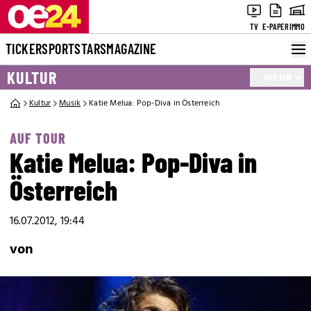
TV
E-PAPER
IMMO
TICKER
SPORT
STARS
MAGAZINE
KULTUR
MEHR
Kultur
Musik
Katie Melua: Pop-Diva in Österreich
AUF TOUR
Katie Melua: Pop-Diva in
Österreich
16.07.2012, 19:44
von