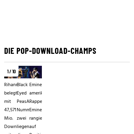
DIE POP-DOWNLOAD-CHAMPS
1 / 10
RihannaRihanna
Black
EminemDer
belegt
Eyed
amerikanische
mit
PeasAuf
Rapper
47,571
Nummer
Eminem
Mio.
zwei
rangiert
Downloads
liegen
auf