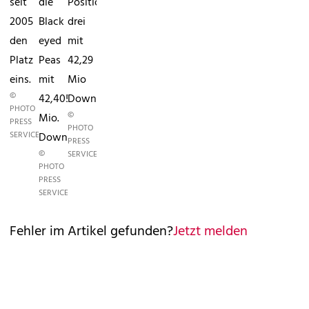
seit
die
Position
2005
Black
drei
den
eyed
mit
Platz
Peas
42,29
eins.
mit
Mio
©
42,405
Downloads.
PHOTO
©
Mio.
PRESS
PHOTO
SERVICE/WWW.PHOTOPRESS.AT
Downloads.
PRESS
©
SERVICE/WWW.PHOTOPRESS.AT
PHOTO
PRESS
SERVICE/WWW.PHOTOPRESS.AT
Fehler im Artikel gefunden?
Jetzt melden