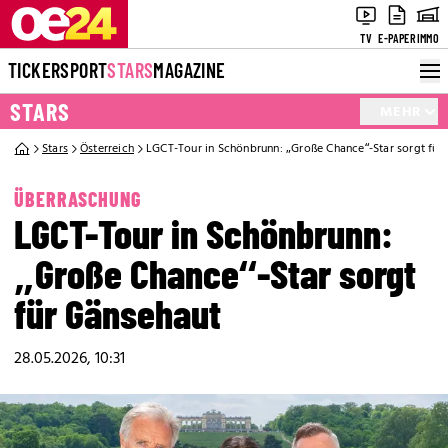
TV
E-PAPER
IMMO
TICKER
SPORT
STARS
MAGAZINE
STARS
MEHR
Stars
Österreich
LGCT-Tour in Schönbrunn: „Große Chance“-Star sorgt für
ÜBERRASCHUNG
LGCT-Tour in Schönbrunn:
„Große Chance“-Star sorgt
für Gänsehaut
28.05.2026, 10:31