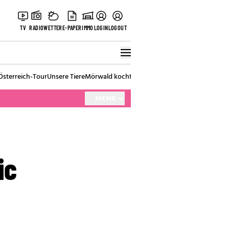
TV
RADIO
WETTER
E-PAPER
IMMO
LOGIN
LOGOUT
Österreich-Tour
Unsere Tiere
Mörwald kocht
Stark in den Tag
Best of Vienna
MEHR
ic