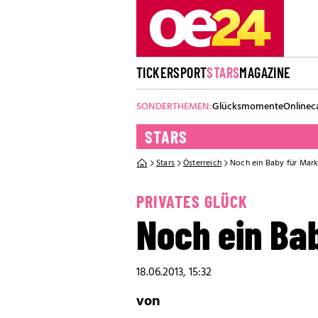
TICKER
SPORT
STARS
MAGAZINE
SONDERTHEMEN:
Glücksmomente
Onlinec
STARS
Stars
Österreich
Noch ein Baby für Mar
PRIVATES GLÜCK
Noch ein Ba
18.06.2013, 15:32
von