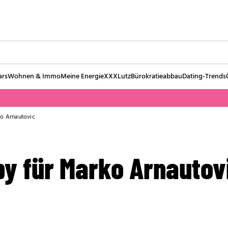
ars
Wohnen & Immo
Meine Energie
XXXLutz
Bürokratieabbau
Dating-Trends
ko Arnautovic
by für Marko Arnautov