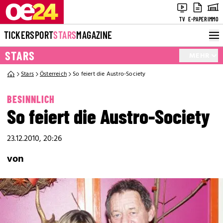
TV
E-PAPER
IMMO
TICKER
SPORT
STARS
MAGAZINE
STARS
MEHR
Stars
Österreich
So feiert die Austro-Society
BESINNLICH
So feiert die Austro-Society
23.12.2010, 20:26
von