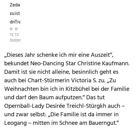
Zeit
das
zu
ist
dritt.“
Tradition.“
©
©
TZ
TZ
ÖSTERREICH/SINGER
ÖSTERREICH/ZEIDLER
„Dieses Jahr schenke ich mir eine Auszeit“,
bekundet Neo-Dancing Star Christine Kaufmann.
Damit ist sie nicht alleine, besinnlich geht es
auch bei Chart-Stürmerin Victoria S. zu. „Zu
Weihnachten bin ich in Kitzbühel bei der Familie
und darf den Baum aufputzen.“ Das tut
Opernball-Lady Desirée Treichl-Stürgkh auch –
und zwar selbst: „Die Familie ist da immer in
Leogang – mitten im Schnee am Bauerngut.“