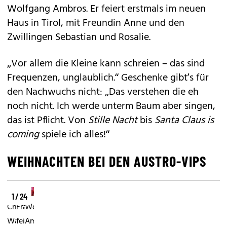
Wolfgang Ambros. Er feiert erstmals im neuen
Haus in Tirol, mit Freundin Anne und den
Zwillingen Sebastian und Rosalie.
„Vor allem die Kleine kann schreien – das sind
Frequenzen, unglaublich.“ Geschenke gibt’s für
den Nachwuchs nicht: „Das verstehen die eh
noch nicht. Ich werde unterm Baum aber singen,
das ist Pflicht. Von
Stille Nacht
bis
Santa Claus is
coming
spiele ich alles!“
WEIHNACHTEN BEI DEN AUSTRO-VIPS
1 / 24
Christoph
Franzobel„Ich
Wolfgang
Waltz„Bei
feiere
Ambros„Anne,