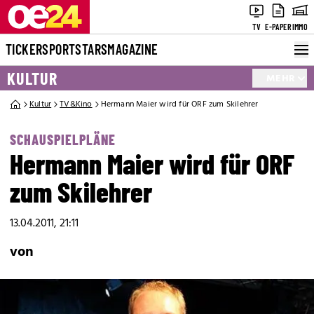
TV
E-PAPER
IMMO
TICKER
SPORT
STARS
MAGAZINE
KULTUR
MEHR
Kultur
TV&Kino
Hermann Maier wird für ORF zum Skilehrer
SCHAUSPIELPLÄNE
Hermann Maier wird für ORF
zum Skilehrer
13.04.2011, 21:11
von