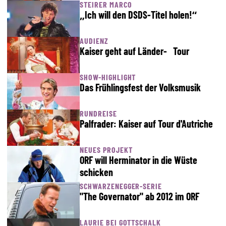
STEIRER MARCO
„Ich will den DSDS-Titel holen!“
AUDIENZ
Kaiser geht auf Länder- Tour
SHOW-HIGHLIGHT
Das Frühlingsfest der Volksmusik
RUNDREISE
Palfrader: Kaiser auf Tour d'Autriche
NEUES PROJEKT
ORF will Herminator in die Wüste
schicken
SCHWARZENEGGER-SERIE
"The Governator" ab 2012 im ORF
LAURIE BEI GOTTSCHALK