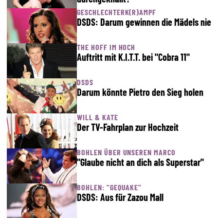
GESCHLECHTERK(R)AMPF
DSDS: Darum gewinnen die Mädels nie
THE HOFF IM HOCH
Auftritt mit K.I.T.T. bei "Cobra 11"
DSDS
Darum könnte Pietro den Sieg holen
WILL & KATE
Der TV-Fahrplan zur Hochzeit
BOHLEN ÜBER UNSEREN MARCO
"Glaube nicht an dich als Superstar"
BOHLEN: "GEQUAKE"
DSDS: Aus für Zazou Mall