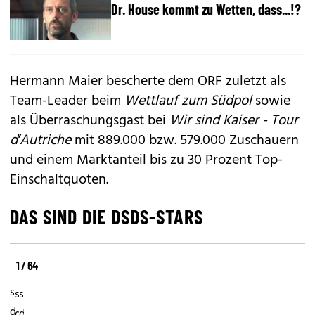
Dr. House kommt zu Wetten, dass...!?
Hermann Maier bescherte dem ORF zuletzt als
Team-Leader beim
Wettlauf zum Südpol
sowie
als Überraschungsgast bei
Wir sind Kaiser - Tour
d’Autriche
mit 889.000 bzw. 579.000 Zuschauern
und einem Marktanteil bis zu 30 Prozent Top-
Einschaltquoten.
DAS SIND DIE DSDS-STARS
1 / 64
Deutschland
Deutschland
Deutschland
sucht
sucht
sucht
den
den
den