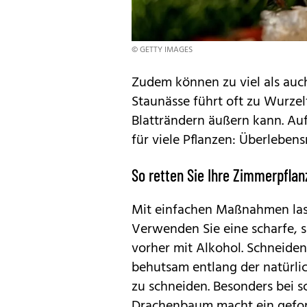
© GETTY IMAGES
Zudem können zu viel als auc
Staunässe führt oft zu Wurze
Blatträndern äußern kann. Au
für viele Pflanzen: Überleben
So retten Sie Ihre Zimmerpfla
Mit einfachen Maßnahmen lass
Verwenden Sie eine scharfe, s
vorher mit Alkohol. Schneiden
behutsam entlang der natürlic
zu schneiden. Besonders bei 
Drachenbaum macht ein geform