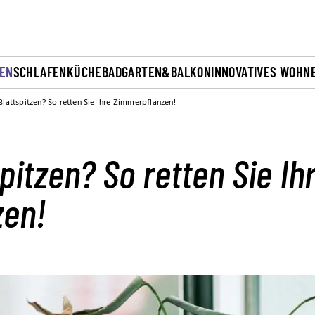
EN
SCHLAFEN
KÜCHE
BAD
GARTEN&BALKON
INNOVATIVES WOHN
Blattspitzen? So retten Sie Ihre Zimmerpflanzen!
pitzen? So retten Sie Ih
zen!