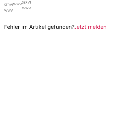
SERVICE,
WWW.PHOTOPRESS.AT
SERVICE,
WWW.PHOTOPRESS.AT
WWW.PHOTOPRESS.AT
Fehler im Artikel gefunden?
Jetzt melden