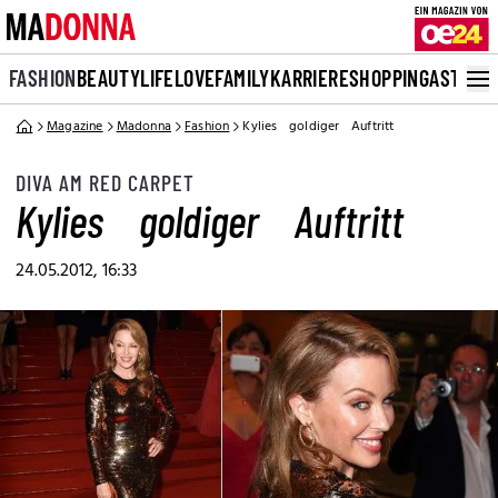
FASHION
BEAUTY
LIFE
LOVE
FAMILY
KARRIERE
SHOPPING
ASTRO
Magazine
Madonna
Fashion
Kylies goldiger Auftritt
DIVA AM RED CARPET
Kylies goldiger Auftritt
24.05.2012, 16:33