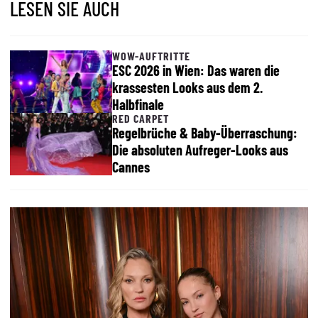
LESEN SIE AUCH
WOW-AUFTRITTE
ESC 2026 in Wien: Das waren die
krassesten Looks aus dem 2.
Halbfinale
RED CARPET
Regelbrüche & Baby-Überraschung:
Die absoluten Aufreger-Looks aus
Cannes