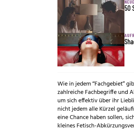
NEUE
50 
AUF
Sha
Wie in jedem “Fachgebiet” gi
zahlreiche Fachbegriffe und 
um sich effektiv über ihr Lie
nicht jedem alle Kürzel geläuf
eine Chance haben sollen, sich
kleines Fetisch-Abkürzungsver