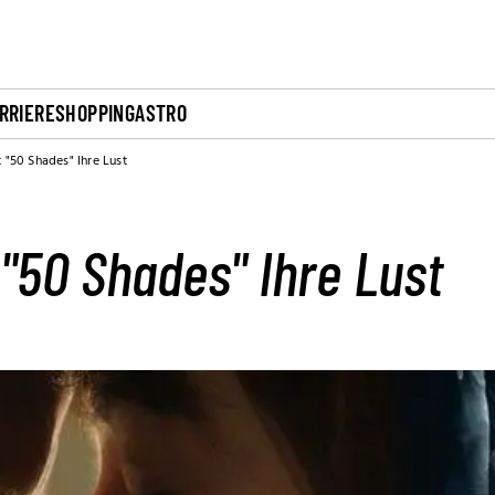
RRIERE
SHOPPING
ASTRO
t "50 Shades" Ihre Lust
 "50 Shades" Ihre Lust