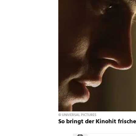
© UNIVERSAL PICTURES
So bringt der Kinohit frisch