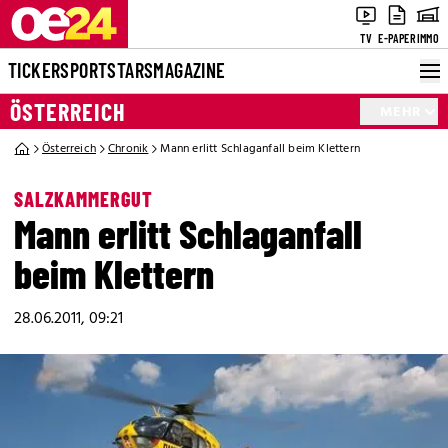
TV
E-PAPER
IMMO
TICKER
SPORT
STARS
MAGAZINE
ÖSTERREICH
MEHR
Österreich
Chronik
Mann erlitt Schlaganfall beim Klettern
SALZKAMMERGUT
Mann erlitt Schlaganfall
beim Klettern
28.06.2011, 09:21