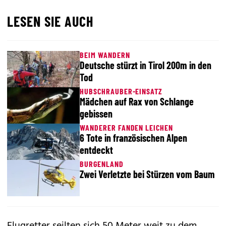
LESEN SIE AUCH
BEIM WANDERN
Deutsche stürzt in Tirol 200m in den
Tod
HUBSCHRAUBER-EINSATZ
Mädchen auf Rax von Schlange
gebissen
WANDERER FANDEN LEICHEN
6 Tote in französischen Alpen
entdeckt
BURGENLAND
Zwei Verletzte bei Stürzen vom Baum