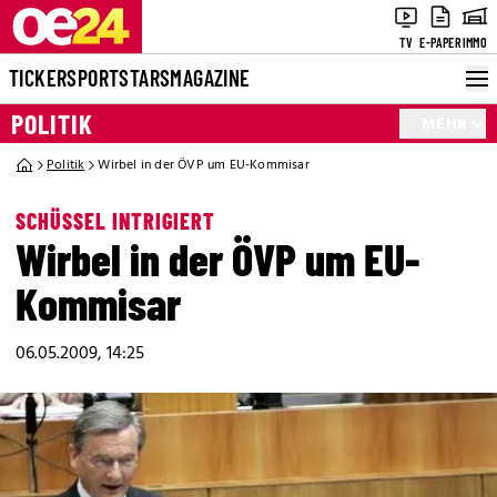
TV
E-PAPER
IMMO
TICKER
SPORT
STARS
MAGAZINE
POLITIK
MEHR
Politik
Wirbel in der ÖVP um EU-Kommisar
SCHÜSSEL INTRIGIERT
Wirbel in der ÖVP um EU-
Kommisar
06.05.2009, 14:25